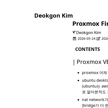
Deokgon Kim
Proxmox Fi
Deokgon Kim
2026-05-24
202
CONTENTS
Proxmox VE Fir
Proxmox VE
proxmox 어
ubuntu des
(ubuntu는 aw
로 깔아본적도 
nat netwo
(bridge가 더