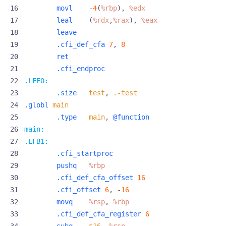
movl
-
4
(
%rbp
),
%edx
leal
(
%rdx
,
%rax
),
%eax
leave
.cfi_def_cfa
7
,
8
ret
.cfi_endproc
.LFE0:
.size
test
,
.-test
.globl
main
.type
main
,
@function
main:
.LFB1:
.cfi_startproc
pushq
%rbp
.cfi_def_cfa_offset
16
.cfi_offset
6
,
-
16
movq
%rsp
,
%rbp
.cfi_def_cfa_register
6