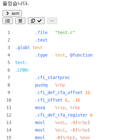
들었습니다.
asm
.file
"test.c"
.text
.globl
test
.type
test
,
@function
test:
.LFB0:
.cfi_startproc
pushq
%rbp
.cfi_def_cfa_offset
16
.cfi_offset
6
,
-
16
movq
%rsp
,
%rbp
.cfi_def_cfa_register
6
movl
%edi
,
-
4
(
%rbp
)
movl
%esi
,
-
8
(
%rbp
)
movl
-
8
(
%rbp
),
%eax