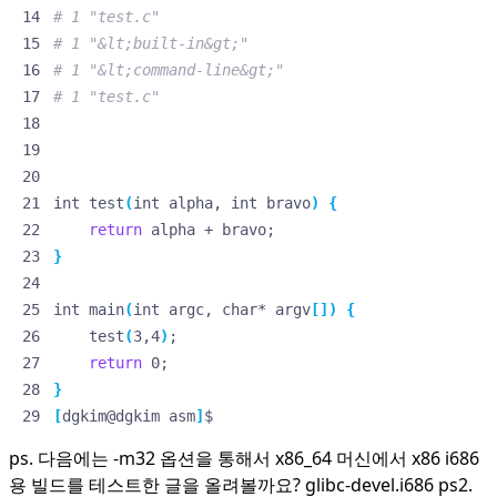
# 1 "test.c"
# 1 "&lt;built-in&gt;"
# 1 "&lt;command-line&gt;"
# 1 "test.c"
int test
(
int alpha, int bravo
)
{
return
 alpha + bravo
;
}
int main
(
int argc, char* argv
[])
{
    test
(
3,4
)
;
return
 0
;
}
[
dgkim@dgkim asm
]
$
ps. 다음에는 -m32 옵션을 통해서 x86_64 머신에서 x86 i686
용 빌드를 테스트한 글을 올려볼까요? glibc-devel.i686 ps2.