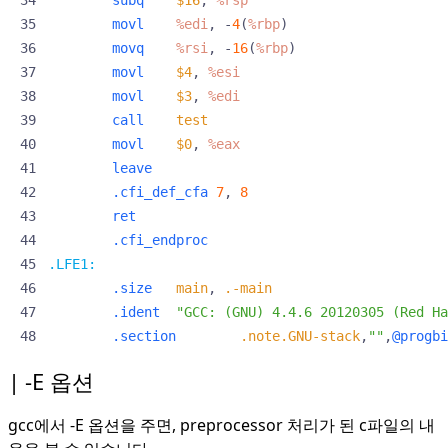
subq
$16
,
%rsp
movl
%edi
,
-
4
(
%rbp
)
movq
%rsi
,
-
16
(
%rbp
)
movl
$4
,
%esi
movl
$3
,
%edi
call
test
movl
$0
,
%eax
leave
.cfi_def_cfa
7
,
8
ret
.cfi_endproc
.LFE1:
.size
main
,
.-main
.ident
"GCC: (GNU) 4.4.6 20120305 (Red Ha
.section
.note.GNU-stack
,
""
,
@progbi
-E 옵션
gcc에서 -E 옵션을 주면, preprocessor 처리가 된 c파일의 내