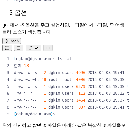
-S 옵션
gcc에서 -S 옵션을 주고 실행하면, .c파일에서 .s파일, 즉 어셈
블러 소스가 생성됩니다.
bash
[
dgkim@dgkim asm
]
합계 
28
drwxr-xr-x   
2
 dgkim users 
4096
drwxrwxrwt. 
18
 root  root  
4096
-rwxr-xr-x   
1
 dgkim users 
6379
 2013-01-03 19:39 
t
-rw-r--r--   
1
 dgkim users  
112
-rw-r--r--   
1
 dgkim users 
1464
-rw-r--r--   
1
 dgkim users  
807
[
dgkim@dgkim asm
]
$
위의 간단하고 짧던 .c 파일은 아래와 같은 복잡한 .s 파일을 만